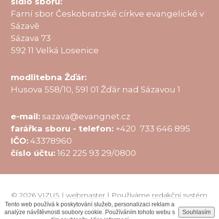
sídlo sboru:
Farní sbor Českobratrské církve evangelické v
Sázavě
Sázava 73
592 11 Velká Losenice
modlitebna Žďár:
Husova 558/10, 591 01 Žďár nad Sázavou 1
e-mail:
sazava@evangnet.cz
farářka sboru - telefon:
+420 733 646 895
IČO:
43378960
číslo účtu:
162 225 93 29/0800
© 2026
VIZUS
|
webmaster
| Používáme
redakční systém
Tento web používá k poskytování služeb, personalizaci reklam a
Vizus CMS
analýze návštěvnosti soubory cookie. Používáním tohoto webu s
Souhlasím